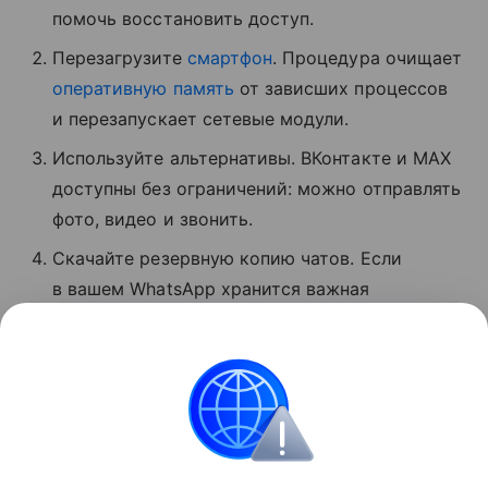
помочь восстановить доступ.
Перезагрузите
смартфон
. Процедура очищает
оперативную память
от зависших процессов
и перезапускает сетевые модули.
Используйте альтернативы. ВКонтакте и MAX
доступны без ограничений: можно отправлять
фото, видео и звонить.
Скачайте резервную копию чатов. Если
в вашем WhatsApp хранится важная
информация, экспортируйте данные
мессенджера, пока он хотя бы частично
доступен.
Сбои