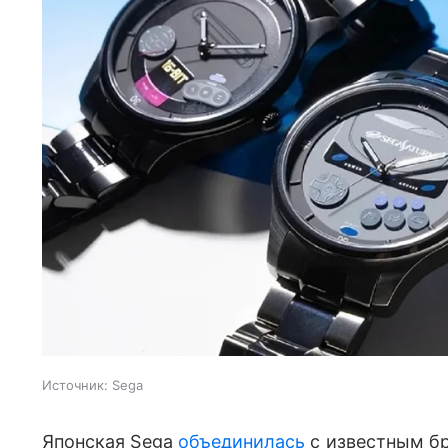
Источник:
Sega
Японская Sega
объединилась
с известным б