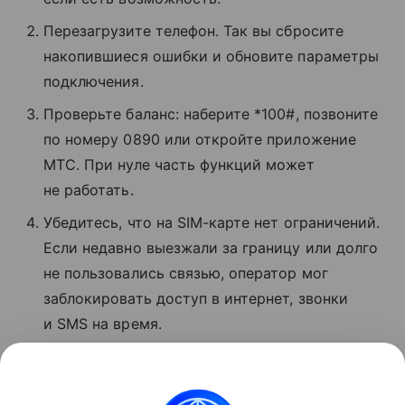
Перезагрузите телефон. Так вы сбросите
накопившиеся ошибки и обновите параметры
подключения.
Проверьте баланс: наберите *100#, позвоните
по номеру 0890 или откройте приложение
МТС. При нуле часть функций может
не работать.
Убедитесь, что на SIM-карте нет ограничений.
Если недавно выезжали за границу или долго
не пользовались связью, оператор мог
заблокировать доступ в интернет, звонки
и SMS на время.
Если ничего не помогло, позвоните
в поддержку МТС по номеру 8 800 250−08−90