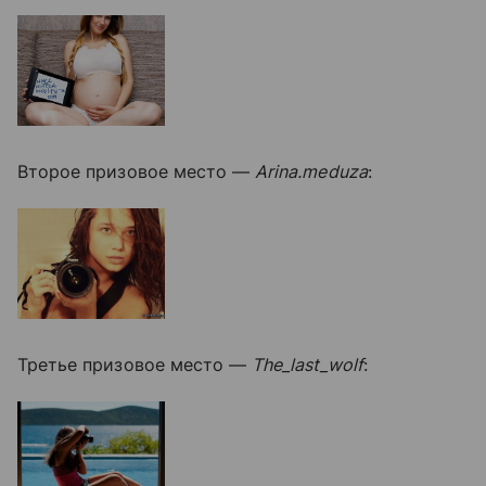
Второе призовое место —
Arina.meduza
:
Третье призовое место —
The_last_wolf
: