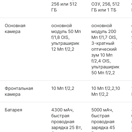
256 или 512
ОЗУ, 256, 512
ГБ
ГБ или 1 ТБ
Основная
основной
основной
камера
модуль 50 Мп
модуль 200
f/1,8 OIS,
Мп f/1,7 OIS,
ультраширик
3-кратный
12 Мп f/2,2
оптический
зум 10 Мп
f/2,4 OIS,
ультраширик
50 Мп f/2,2
Фронтальная
10 Мп f/2,2
10 Мп f/2,2,10
камера
Мп f/2,2
Батарея
4300 мАч,
5000 мАч,
быстрая
быстрая
проводная
проводная
зарядка 25 Вт,
зарядка 45