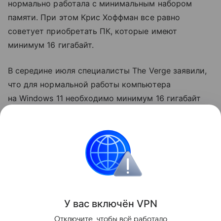
нормально работала с минимальным набором
памяти. При этом Крис Хоффман все равно
советует приобретать ПК, которые имеют
минимум 16 гигабайт.
В середине июля специалисты The Verge заявили,
что для нормальной работы компьютера
на Windows 11 необходимо минимум 16 гигабайт
оперативной памяти. Таким образом они
завершили обзор ноутбука Microsoft Surface
Laptop, который имеет всего 8 гигабайт памяти.
Windows
Поделиться
У вас включ
ён
V
P
N
Отключите, чтобы всё работало