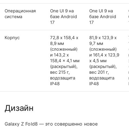
Операционная
One UI 9 на
One UI 9 на
система
базе Android
базе Android
17
17
Корпус
72,8 х 158,4 х
81,9 х 123,9 х
8,9 мм
9,7 мм
(сложенный)
(сложенный)
и 143,2 x
и 161,4 x 123,9
158,4 x 4,1 мм
x 4,5 мм
(раскрытый),
(раскрытый),
вес 215 г,
вес 201 г,
водозащита
водозащита
IP48
IP48
Дизайн
Galaxy Z Fold8 — это совершенно новое