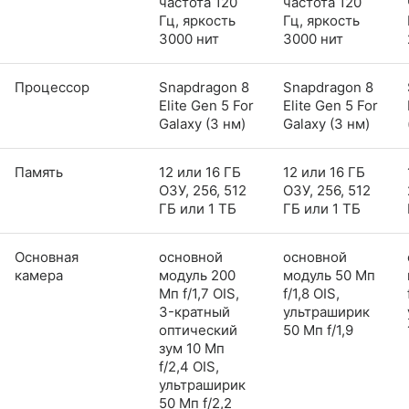
частота 120
частота 120
Гц, яркость
Гц, яркость
3000 нит
3000 нит
Процессор
Snapdragon 8
Snapdragon 8
Elite Gen 5 For
Elite Gen 5 For
Galaxy (3 нм)
Galaxy (3 нм)
Память
12 или 16 ГБ
12 или 16 ГБ
ОЗУ, 256, 512
ОЗУ, 256, 512
ГБ или 1 ТБ
ГБ или 1 ТБ
Основная
основной
основной
камера
модуль 200
модуль 50 Мп
Мп f/1,7 OIS,
f/1,8 OIS,
3-кратный
ультраширик
оптический
50 Мп f/1,9
зум 10 Мп
f/2,4 OIS,
ультраширик
50 Мп f/2,2