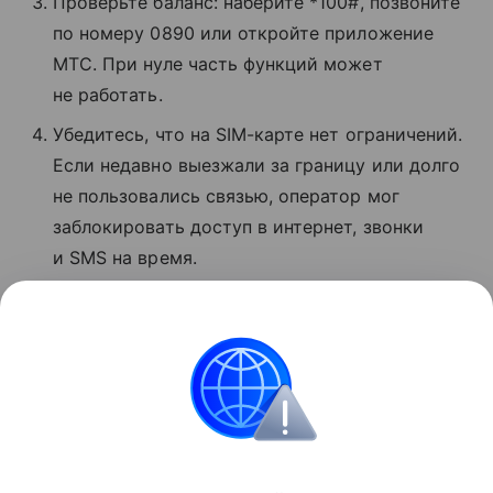
Проверьте баланс: наберите *100#, позвоните
по номеру 0890 или откройте приложение
МТС. При нуле часть функций может
не работать.
Убедитесь, что на SIM-карте нет ограничений.
Если недавно выезжали за границу или долго
не пользовались связью, оператор мог
заблокировать доступ в интернет, звонки
и SMS на время.
Если ничего не помогло, позвоните
в поддержку МТС по номеру 8 800 250−08−90
и сообщите о проблеме.
Сбои
Поделиться