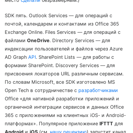
SDK пять. Outlook Services — для операций с
почтой, календарем и контактами из Office 365
Exchange Online. Files Services — для операций с
файлами
OneDrive
. Directory Services — для
индексации пользователей и файлов через Azure
AD Graph
API
. SharePoint Lists — для работы с
формами SharePoint. Discovery Services — для
присвоения локаторов URL различным сервисам.
По словам Microsoft, все SDK изготовлено MS
Open Tech в сотрудничестве с
разработчиками
Office «для нативной разработки приложений и
органичной интеграции сервисов и данных Office
365 с приложениями на клиентных iOS- и Android-
платформах». Популярное приложение
IFTTT
для
Android
и
iOS
(см.
нашу рецензию
) запустит канал