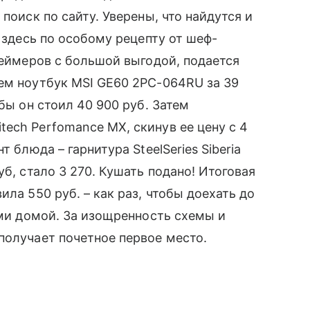
поиск по сайту. Уверены, что найдутся и
ы здесь по особому рецепту от шеф-
еймеров с большой выгодой, подается
ем ноутбук MSI GE60 2PC-064RU за 39
бы он стоил 40 900 руб. Затем
ech Perfomance MX, скинув ее цену с 4
т блюда – гарнитура SteelSeries Siberia
уб, стало 3 270. Кушать подано! Итоговая
ила 550 руб. – как раз, чтобы доехать до
ими домой. За изощренность схемы и
получает почетное первое место.