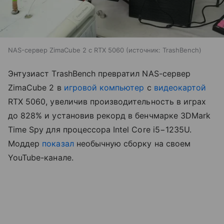
NAS-сервер ZimaCube 2 с RTX 5060
источник:
TrashBench
Энтузиаст TrashBench превратил NAS-сервер
ZimaCube 2 в
игровой компьютер
с
видеокартой
RTX 5060, увеличив производительность в играх
до 828% и установив рекорд в бенчмарке 3DMark
Time Spy для процессора Intel Core i5−1235U.
Моддер
показал
необычную сборку на своем
YouTube-канале.