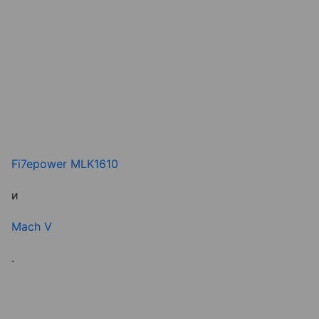
Fi7epower MLK1610
и
Mach V
.