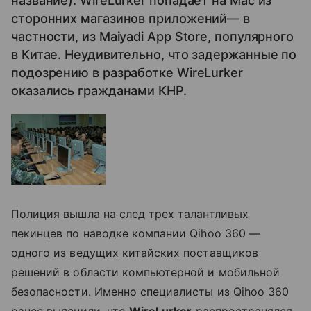
название). WireLurker попадает на Mac из
сторонних магазинов приложений— в
частности, из Maiyadi App Store, популярного
в Китае. Неудивительно, что задержанные по
подозрению в разработке WireLurker
оказались гражданами КНР.
Полиция вышла на след трех талантливых
пекинцев по наводке компании Qihoo 360 —
одного из ведущих китайских поставщиков
решений в области компьютерной и мобильной
безопасности. Именно специалисты из Qihoo 360
ранее выяснили, что
WireLurker
распространялся