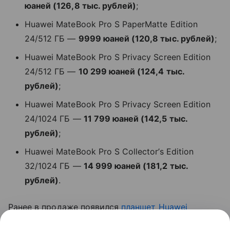
юаней (126,8 тыс. рублей)
;
Huawei MateBook Pro S PaperMatte Edition
24/512 ГБ —
9999 юаней (120,8 тыс. рублей)
;
Huawei MateBook Pro S Privacy Screen Edition
24/512 ГБ —
10 299 юаней (124,4 тыс.
рублей)
;
Huawei MateBook Pro S Privacy Screen Edition
24/1024 ГБ —
11 799 юаней (142,5 тыс.
рублей)
;
Huawei MateBook Pro S Collector’s Edition
32/1024 ГБ —
14 999 юаней (181,2 тыс.
рублей)
.
Ранее в продаже появился
планшет
Huawei
MatePad Mini
.