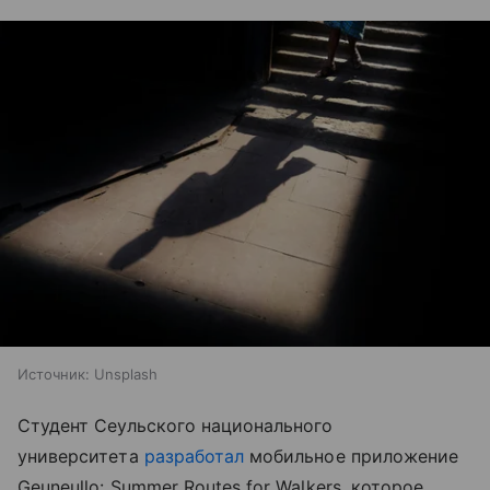
Источник:
Unsplash
Студент Сеульского национального
университета
разработал
мобильное приложение
Geuneullo: Summer Routes for Walkers, которое