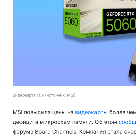
Видеокарта MSI
источник:
MSI
MSI повысила цены на
видеокарты
более чем
дефицита микросхем памяти. Об этом
сообщ
форума Board Channels. Компания стала оче