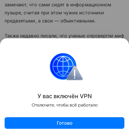
замечают, что сами сидят в информационном
пузыре, считая при этом чужие источники
предвзятыми, а свои — объективными.
Также недавно писали, что ученые опровергли миф
о том, что люди не меняются. Подробности в
статье.
Психология
Поделиться
У вас включ
ён
V
P
N
Отключите, чтобы всё работало
Готово