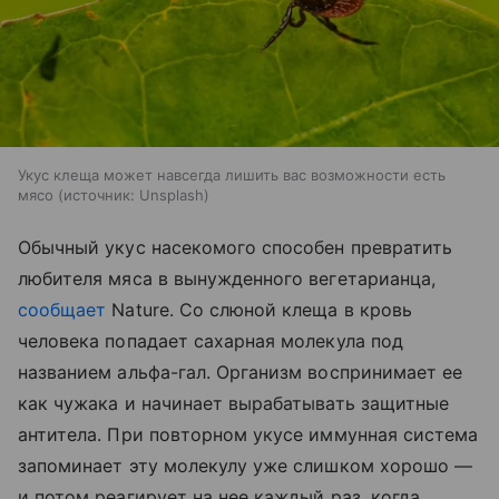
Укус клеща может навсегда лишить вас возможности есть
мясо
источник:
Unsplash
Обычный укус насекомого способен превратить
любителя мяса в вынужденного вегетарианца,
сообщает
Nature. Со слюной клеща в кровь
человека попадает сахарная молекула под
названием альфа-гал. Организм воспринимает ее
как чужака и начинает вырабатывать защитные
антитела. При повторном укусе иммунная система
запоминает эту молекулу уже слишком хорошо —
и потом реагирует на нее каждый раз, когда