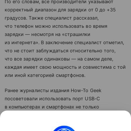
По его словам, все производители указывают
корректный диапазон для зарядки от 0 до +35
градусов. Также специалист рассказал,
что телефон можно использовать во время
зарядки — несмотря на «страшилки
из интернета». В заключение специалист отметил,
что не стоит заблуждаться относительно того,
что все зарядки одинаковы — на самом деле,
каждая имеет свою мощность и совместима с той
или иной категорией смартфонов.
Ранее журналисты издания How-To Geek
посоветовали использовать порт USB-C
в компьютерах и смартфонах не только
для зарядки. Они рассказали, что с помощью
разъема можно передавать файлы на большой