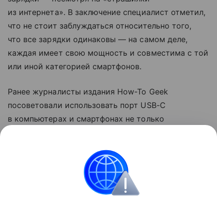
из интернета». В заключение специалист отметил,
что не стоит заблуждаться относительно того,
что все зарядки одинаковы — на самом деле,
каждая имеет свою мощность и совместима с той
или иной категорией смартфонов.
Ранее журналисты издания How-To Geek
посоветовали использовать порт USB-C
в компьютерах и смартфонах не только
для зарядки. Они рассказали, что с помощью
разъема можно передавать файлы на большой
скорости и подключаться к мониторам.
смартфоны