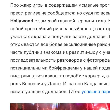
Про жанр игры в содержащем «смелые прогно
пресс-релизе не сообщается: но судя по все
Hollywood
с заменой главной героини-гида.
собой простейший рисованный квест, в ко
участках экрана и получать за это доллары
открываются все более эксклюзивные райо
часть публики знакома из реалити-шоу с уч
последовательность разговоров с фотограф
потенциальными бойфрендами у нашей под
выстраиваться какое-то подобие карьеры, а
роль Вергилия у Данте. Игра про Кардашьян
невиртуальных долларов. (И ее
успешно пар