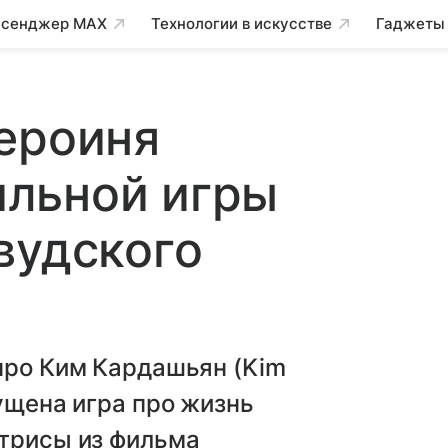
сенджер MAX
Технологии в искусстве
Гаджеты
ероиня
льной игры
вудского
про Ким Кардашьян (Kim
пущена игра про жизнь
ктрисы из фильма