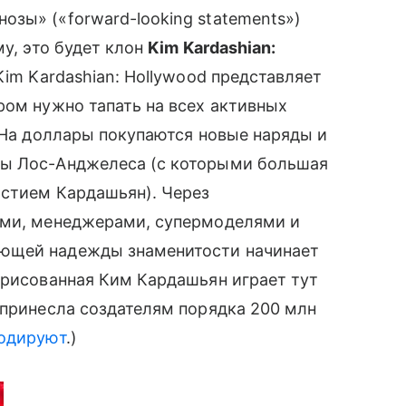
зы» («forward-looking statements»)
му, это будет клон
Kim Kardashian:
 Kim Kardashian: Hollywood представляет
тором нужно тапать на всех активных
. На доллары покупаются новые наряды и
ны Лос-Анджелеса (с которыми большая
астием Кардашьян). Через
ами, менеджерами, супермоделями и
ающей надежды знаменитости начинает
 рисованная Ким Кардашьян играет тут
 принесла создателям порядка 200 млн
одируют
.)