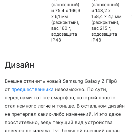
(сложенный)
(сложенный)
и 75,4 x 166,9
и 143,2 x
x 6,1 мм
158,4 x 4,1 мм
(раскрытый),
(раскрытый),
вес 180 г,
вес 215 г,
водозащита
водозащита
IP48
IP48
Дизайн
Внешне отличить новый Samsung Galaxy Z Flip8
от
предшественника
невозможно. По сути,
перед нами тот же смартфон, который просто
стал немного легче и тоньше. В остальном дизайн
не претерпел каких-либо изменений. И это даже
простительно, ведь текущий вид устройства
доведен до идеала. Тут большой внешний экран