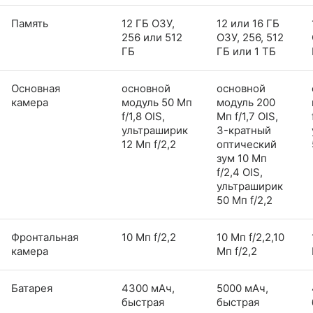
Память
12 ГБ ОЗУ,
12 или 16 ГБ
256 или 512
ОЗУ, 256, 512
ГБ
ГБ или 1 ТБ
Основная
основной
основной
камера
модуль 50 Мп
модуль 200
f/1,8 OIS,
Мп f/1,7 OIS,
ультраширик
3-кратный
12 Мп f/2,2
оптический
зум 10 Мп
f/2,4 OIS,
ультраширик
50 Мп f/2,2
Фронтальная
10 Мп f/2,2
10 Мп f/2,2,10
камера
Мп f/2,2
Батарея
4300 мАч,
5000 мАч,
быстрая
быстрая