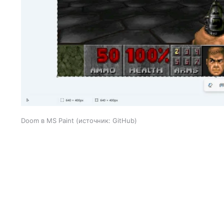
Doom в MS Paint
источник:
GitHub