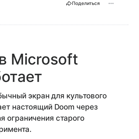
Поделиться
 Microsoft
ботает
обычный экран для культового
кает настоящий Doom через
я ограничения старого
еримента.