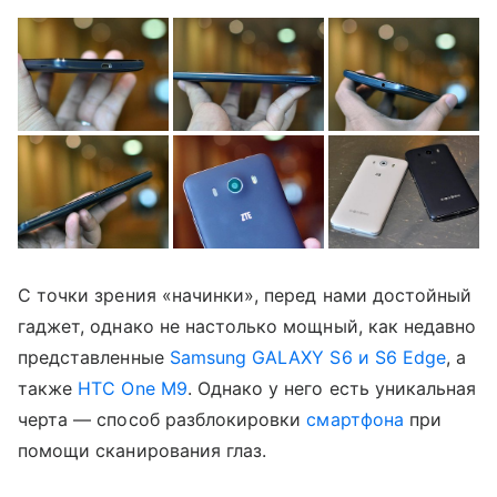
С точки зрения «начинки», перед нами достойный
гаджет, однако не настолько мощный, как недавно
представленные
Samsung GALAXY S6 и S6 Edge
, а
также
HTC One M9
. Однако у него есть уникальная
черта — способ разблокировки
смартфона
при
помощи сканирования глаз.