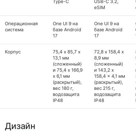
Type-C
USB-C 3.2,
eSIM
Операционная
One UI 9 на
One UI 9 на
система
базе Android
базе Android
17
17
Корпус
75,4 х 85,7 х
72,8 х 158,4 х
13,1 мм
8,9 мм
(сложенный)
(сложенный)
и 75,4 x 166,9
и 143,2 x
x 6,1 мм
158,4 x 4,1 мм
(раскрытый),
(раскрытый),
вес 180 г,
вес 215 г,
водозащита
водозащита
IP48
IP48
Дизайн