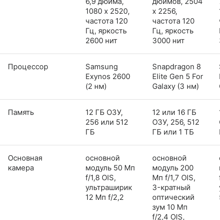
6,9 дюйма,
дюймов, 2504
1080 x 2520,
x 2256,
частота 120
частота 120
Гц, яркость
Гц, яркость
2600 нит
3000 нит
Процессор
Samsung
Snapdragon 8
Exynos 2600
Elite Gen 5 For
(2 нм)
Galaxy (3 нм)
Память
12 ГБ ОЗУ,
12 или 16 ГБ
256 или 512
ОЗУ, 256, 512
ГБ
ГБ или 1 ТБ
Основная
основной
основной
камера
модуль 50 Мп
модуль 200
f/1,8 OIS,
Мп f/1,7 OIS,
ультраширик
3-кратный
12 Мп f/2,2
оптический
зум 10 Мп
f/2,4 OIS,