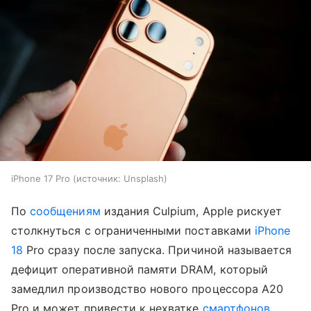
iPhone 17 Pro
источник:
Unsplash
По
сообщениям
издания Culpium, Apple рискует
столкнуться с ограниченными поставками
iPhone
18
Pro сразу после запуска. Причиной называется
дефицит оперативной памяти DRAM, который
замедлил производство нового процессора A20
Pro и может привести к нехватке
смартфонов