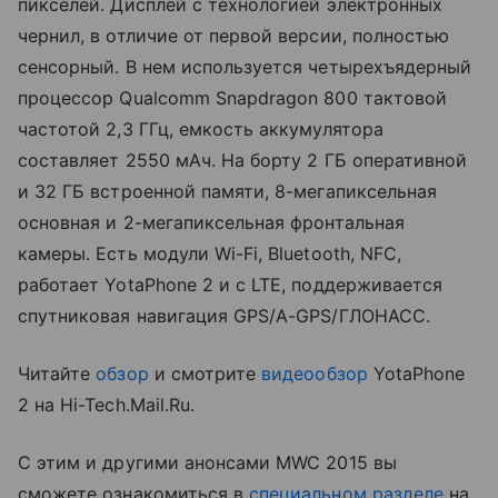
пикселей. Дисплей с технологией электронных
чернил, в отличие от первой версии, полностью
сенсорный. В нем используется четырехъядерный
процессор Qualcomm Snapdragon 800 тактовой
частотой 2,3 ГГц, емкость аккумулятора
составляет 2550 мАч. На борту 2 ГБ оперативной
и 32 ГБ встроенной памяти, 8-мегапиксельная
основная и 2-мегапиксельная фронтальная
камеры. Есть модули Wi-Fi, Bluetooth, NFC,
работает YotaPhone 2 и с LTE, поддерживается
спутниковая навигация GPS/A-GPS/ГЛОНАСС.
Читайте
обзор
и смотрите
видеообзор
YotaPhone
2 на Hi-Tech.Mail.Ru.
С этим и другими анонсами MWC 2015 вы
сможете ознакомиться в
специальном разделе
на