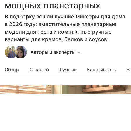
мощных планетарных
В подборку вошли лучшие миксеры для дома
в 2026 году: вместительные планетарные
модели для теста и компактные ручные
варианты для кремов, белков и соусов.
Авторы и эксперты
Обзор
С чашей
Ручные
Как выбрать
В
Выберите комментарий
Выберите комментарий
Выберите комментарий
Информация полезная и актуальная
Информация полезная и актуальная
Информация полезная и актуальная