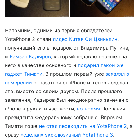
Напомним, одними из первых обладателей
YotaPhone 2 стали
лидер Китая Си Цзиньпин
,
получивший его в подарок от Владимира Путина,
и
Рамзан Кадыров
, который недавно перешел на
него в качестве основного и
подарил такой же
гаджет Тимати
. В прошлом первый уже
заявлял о
намерении
отказаться от iPhone и теперь сделал
это, вместе со своим другом. После прошлого
заявления, Кадыров был неоднократно замечен с
iPhone в руках, в частности,
во время
Послания
президента Федеральному собранию. Впрочем,
Тимати тоже
не стал переходить на YotaPhone 2
, а
сразу
«сделал» эксклюзивный YotaPhone 3
.