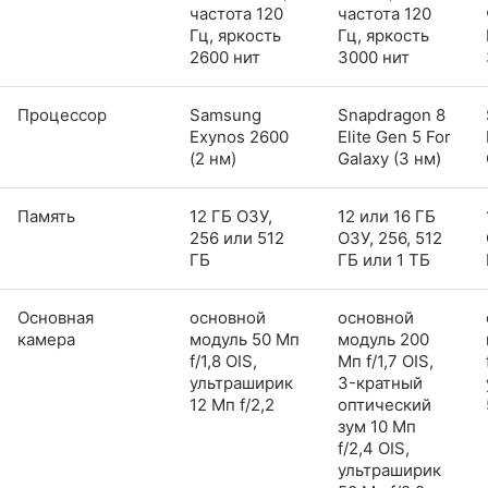
частота 120
частота 120
Гц, яркость
Гц, яркость
2600 нит
3000 нит
Процессор
Samsung
Snapdragon 8
Exynos 2600
Elite Gen 5 For
(2 нм)
Galaxy (3 нм)
Память
12 ГБ ОЗУ,
12 или 16 ГБ
256 или 512
ОЗУ, 256, 512
ГБ
ГБ или 1 ТБ
Основная
основной
основной
камера
модуль 50 Мп
модуль 200
f/1,8 OIS,
Мп f/1,7 OIS,
ультраширик
3-кратный
12 Мп f/2,2
оптический
зум 10 Мп
f/2,4 OIS,
ультраширик