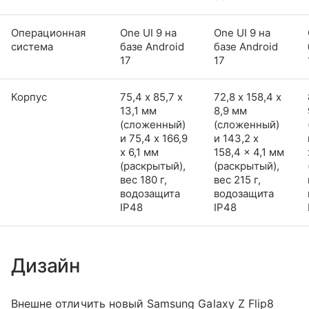
Операционная
One UI 9 на
One UI 9 на
система
базе Android
базе Android
17
17
Корпус
75,4 х 85,7 х
72,8 х 158,4 х
13,1 мм
8,9 мм
(сложенный)
(сложенный)
и 75,4 x 166,9
и 143,2 x
x 6,1 мм
158,4 x 4,1 мм
(раскрытый),
(раскрытый),
вес 180 г,
вес 215 г,
водозащита
водозащита
IP48
IP48
Дизайн
Внешне отличить новый Samsung Galaxy Z Flip8