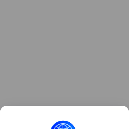
Узнать больше о необычном инциденте с ракетой
можно в отдельном
материале
Hi-Tech Mail.