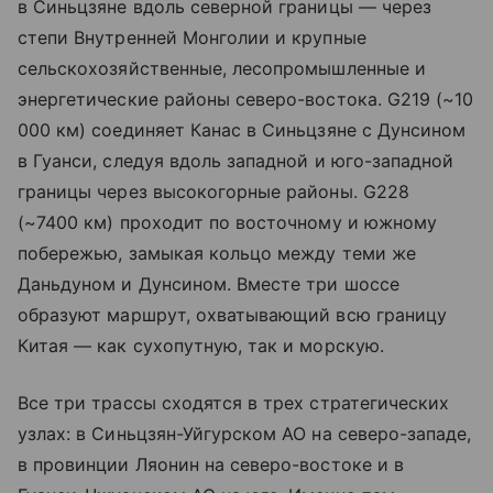
в Синьцзяне вдоль северной границы — через
степи Внутренней Монголии и крупные
сельскохозяйственные, лесопромышленные и
энергетические районы северо-востока. G219 (~10
000 км) соединяет Канас в Синьцзяне с Дунсином
в Гуанси, следуя вдоль западной и юго-западной
границы через высокогорные районы. G228
(~7400 км) проходит по восточному и южному
побережью, замыкая кольцо между теми же
Даньдуном и Дунсином. Вместе три шоссе
образуют маршрут, охватывающий всю границу
Китая — как сухопутную, так и морскую.
Все три трассы сходятся в трех стратегических
узлах: в Синьцзян-Уйгурском АО на северо-западе,
в провинции Ляонин на северо-востоке и в