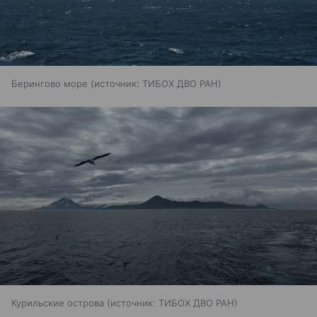
Берингово море
источник:
ТИБОХ ДВО РАН
Курильские острова
источник:
ТИБОХ ДВО РАН