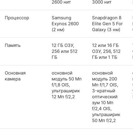
2600 нит
3000 нит
Процессор
Samsung
Snapdragon 8
Exynos 2600
Elite Gen 5 For
(2 нм)
Galaxy (3 нм)
Память
12 ГБ ОЗУ,
12 или 16 ГБ
256 или 512
ОЗУ, 256, 512
ГБ
ГБ или 1 ТБ
Основная
основной
основной
камера
модуль 50 Мп
модуль 200
f/1,8 OIS,
Мп f/1,7 OIS,
ультраширик
3-кратный
12 Мп f/2,2
оптический
зум 10 Мп
f/2,4 OIS,
ультраширик
50 Мп f/2,2