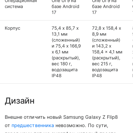
Операционная
One UI 9 на
One UI 9 на
система
базе Android
базе Android
17
17
Корпус
75,4 х 85,7 х
72,8 х 158,4 х
13,1 мм
8,9 мм
(сложенный)
(сложенный)
и 75,4 x 166,9
и 143,2 x
x 6,1 мм
158,4 x 4,1 мм
(раскрытый),
(раскрытый),
вес 180 г,
вес 215 г,
водозащита
водозащита
IP48
IP48
Дизайн
Внешне отличить новый Samsung Galaxy Z Flip8
от
предшественника
невозможно. По сути,