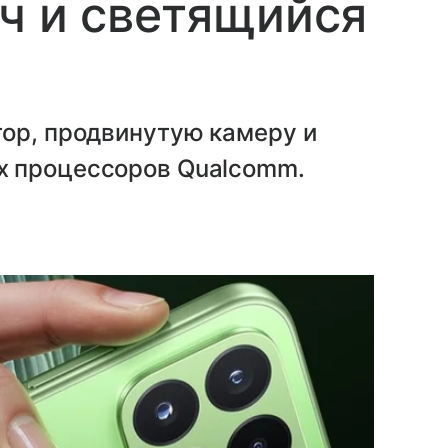
ч и светящийся
тор, продвинутую камеру и
х процессоров Qualcomm.