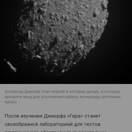
Астероид Диморф стал первой в истории целью, в которую
врезался зонд для отклонения орбиты астероида
источник:
NASA
После изучения Диморфа «Гера» станет
своеобразной лабораторией для тестов