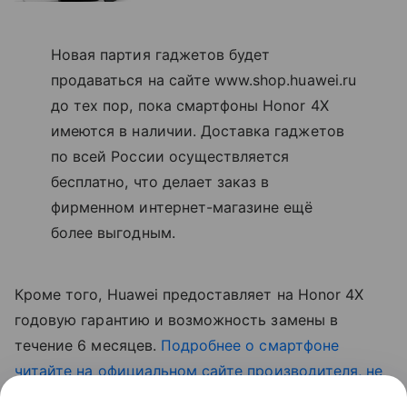
Новая партия гаджетов будет
продаваться на сайте www.shop.huawei.ru
до тех пор, пока смартфоны Honor 4X
имеются в наличии. Доставка гаджетов
по всей России осуществляется
бесплатно, что делает заказ в
фирменном интернет-магазине ещё
более выгодным.
Кроме того, Huawei предоставляет на Honor 4X
годовую гарантию и возможность замены в
течение 6 месяцев.
Подробнее о смартфоне
читайте на официальном сайте производителя, не
пропустите старт продаж.