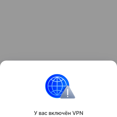
Просто откройте Safari, перейдите на web.kuper.ru,
добавьте сайт на экран «Домой» — и вы снова
можете заказывать доставку с «Купером» в один
клик.
Поделиться
У вас включ
ён
V
P
N