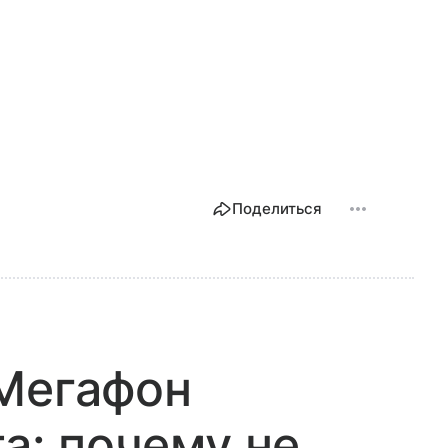
Поделиться
 Мегафон
та: почему не