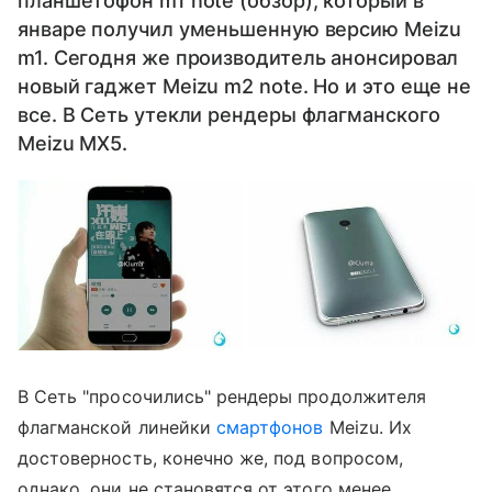
планшетофон m1 note (обзор), который в
январе получил уменьшенную версию Meizu
m1. Сегодня же производитель анонсировал
новый гаджет Meizu m2 note. Но и это еще не
все. В Сеть утекли рендеры флагманского
Meizu MX5.
В Сеть "просочились" рендеры продолжителя
флагманской линейки
смартфонов
Meizu. Их
достоверность, конечно же, под вопросом,
однако, они не становятся от этого менее