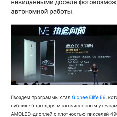
невиданными доселе фотовозможн
автономной работы.
Гвоздем программы стал
Gionee Elife E8
, ко
публике благодаря многочисленным утечка
AMOLED-дисплей с плотностью пикселей 49