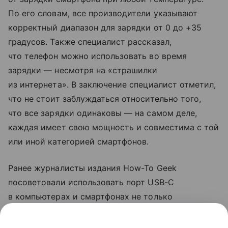
По его словам, все производители указывают
корректный диапазон для зарядки от 0 до +35
градусов. Также специалист рассказал,
что телефон можно использовать во время
зарядки — несмотря на «страшилки
из интернета». В заключение специалист отметил,
что не стоит заблуждаться относительно того,
что все зарядки одинаковы — на самом деле,
каждая имеет свою мощность и совместима с той
или иной категорией смартфонов.
Ранее журналисты издания How-To Geek
посоветовали использовать порт USB-C
в компьютерах и смартфонах не только
для зарядки. Они рассказали, что с помощью
разъема можно передавать файлы на большой