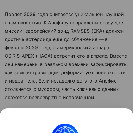
Пролет 2029 года считается уникальной научной
возможностью. К Апофису направлены сразу две
миссии: европейский зонд RAMSES (ЕКА) должен
достичь астероида еще до сближения — в
феврале 2029 года, а американский аппарат
OSIRIS-APEX (НАСА) встретит его в апреле. Вместе
они намерены в реальном времени зафиксировать,
как земная гравитация деформирует поверхность
и недра тела. Если незадолго до этого Апофис
столкнется с мусором, часть ключевых данных
окажется безвозвратно испорченной.
Ранее мы сообщали, что
Апофис в момент пролета
смогут увидеть невооруженным глазом около 90%
людей Земли
.