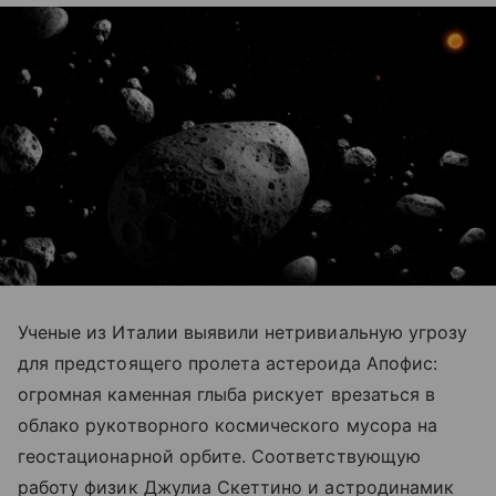
Ученые из Италии выявили нетривиальную угрозу
для предстоящего пролета астероида Апофис:
огромная каменная глыба рискует врезаться в
облако рукотворного космического мусора на
геостационарной орбите. Соответствующую
работу физик Джулиа Скеттино и астродинамик