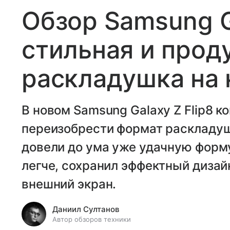
Обзор Samsung Ga
стильная и прод
раскладушка на
В новом Samsung Galaxy Z Flip8 к
переизобрести формат раскладуш
довели до ума уже удачную форму
легче, сохранил эффектный диза
внешний экран.
Даниил Султанов
Автор обзоров техники