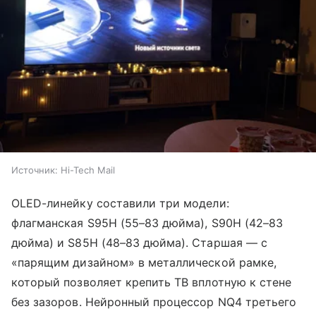
Источник:
Hi-Tech Mail
OLED-линейку составили три модели:
флагманская S95H (55–83 дюйма), S90H (42–83
дюйма) и S85H (48–83 дюйма). Старшая — с
«парящим дизайном» в металлической рамке,
который позволяет крепить ТВ вплотную к стене
без зазоров. Нейронный процессор NQ4 третьего