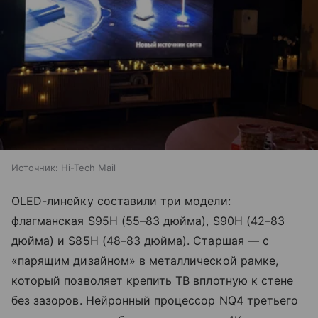
Источник:
Hi-Tech Mail
OLED-линейку составили три модели:
флагманская S95H (55–83 дюйма), S90H (42–83
дюйма) и S85H (48–83 дюйма). Старшая — с
«парящим дизайном» в металлической рамке,
который позволяет крепить ТВ вплотную к стене
без зазоров. Нейронный процессор NQ4 третьего