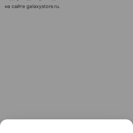
на сайте galaxystore.ru.
Ранее мы рассказывали, как
Samsung представила