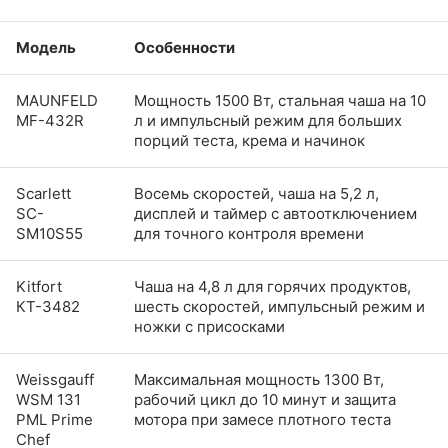
Модель
Особенности
MAUNFELD
Мощность 1500 Вт, стальная чаша на 10
MF-432R
л и импульсный режим для больших
порций теста, крема и начинок
Scarlett
Восемь скоростей, чаша на 5,2 л,
SC-
дисплей и таймер с автоотключением
SM10S55
для точного контроля времени
Kitfort
Чаша на 4,8 л для горячих продуктов,
КТ-3482
шесть скоростей, импульсный режим и
ножки с присосками
Weissgauff
Максимальная мощность 1300 Вт,
WSM 131
рабочий цикл до 10 минут и защита
PML Prime
мотора при замесе плотного теста
Chef