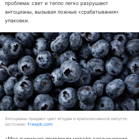
проблема: свет и тепло легко разрушают
антоцианы, вызывая ложные «срабатывания»
упаковки.
Антоцианы придают цвет ягодам и краснокочанной капусте.
источник:
Freepik.com
«Мое внимание привлекли металл-органические