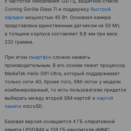
с частотой обновления 120 Гц, защитное стекло
Corning Gorilla Glass 7i и поддержку
быстрой
зарядки
мощностью 45 Вт. Основная камера
представлена единственным датчиком на 50 Мп,
а толщина корпуса составляет 8,8 мм при весе
232 грамма.
При этом
смартфон
сложно назвать
производительным. В его основе лежит процессор
MediaTek Helio G91 Ultra, который поддерживает
только сети 4G. Кроме того, SIM-лоток у модели
комбинированный, то есть пользователю придется
выбирать между второй SIM-картой и
картой
памяти
microSD.
Базовая версия оснащается 4 ГБ оперативной
памяти LPDDR4X и 128 ГБ накопителя eMMC,