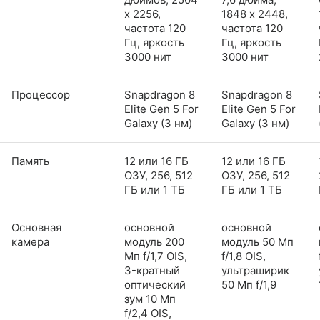
x 2256,
1848 x 2448,
частота 120
частота 120
Гц, яркость
Гц, яркость
3000 нит
3000 нит
Процессор
Snapdragon 8
Snapdragon 8
Elite Gen 5 For
Elite Gen 5 For
Galaxy (3 нм)
Galaxy (3 нм)
Память
12 или 16 ГБ
12 или 16 ГБ
ОЗУ, 256, 512
ОЗУ, 256, 512
ГБ или 1 ТБ
ГБ или 1 ТБ
Основная
основной
основной
камера
модуль 200
модуль 50 Мп
Мп f/1,7 OIS,
f/1,8 OIS,
3-кратный
ультраширик
оптический
50 Мп f/1,9
зум 10 Мп
f/2,4 OIS,