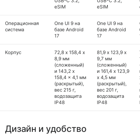
USB-C 3.2,
USB-C 3.2,
eSIM
eSIM
Операционная
One UI 9 на
One UI 9 на
система
базе Android
базе Android
17
17
Корпус
72,8 х 158,4 х
81,9 х 123,9 х
8,9 мм
9,7 мм
(сложенный)
(сложенный)
и 143,2 x
и 161,4 x 123,9
158,4 x 4,1 мм
x 4,5 мм
(раскрытый),
(раскрытый),
вес 215 г,
вес 201 г,
водозащита
водозащита
IP48
IP48
Дизайн и удобство