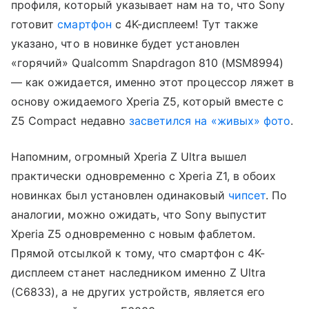
профиля, который указывает нам на то, что Sony
готовит
смартфон
с 4K-дисплеем! Тут также
указано, что в новинке будет установлен
«горячий» Qualcomm Snapdragon 810 (MSM8994)
— как ожидается, именно этот процессор ляжет в
основу ожидаемого Xperia Z5, который вместе с
Z5 Compact недавно
засветился на «живых» фото
.
Напомним, огромный Xperia Z Ultra вышел
практически одновременно с Xperia Z1, в обоих
новинках был установлен одинаковый
чипсет
. По
аналогии, можно ожидать, что Sony выпустит
Xperia Z5 одновременно с новым фаблетом.
Прямой отсылкой к тому, что смартфон с 4K-
дисплеем станет наследником именно Z Ultra
(С6833), а не других устройств, является его