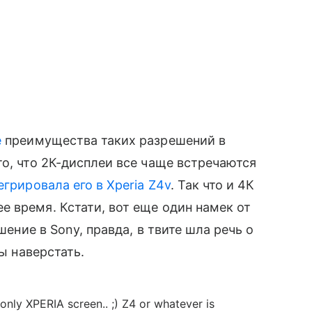
е
преимущества таких разрешений в
то, что 2К-дисплеи все чаще встречаются
егрировала его в Xperia Z4v
. Так что и 4К
е время. Кстати, вот еще один намек от
шение в Sony, правда, в твите шла речь о
вы наверстать.
nly XPERIA screen.. ;) Z4 or whatever is