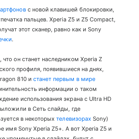
артфонов
с новой клавишей блокировки,
печатка пальцев. Xperia Z5 и Z5 Compact,
получат этот сканер, равно как и Sony
течки
.
 что он станет наследником Xperia Z
ьского профиля, появившиеся на днях,
ragon 810 и
станет первым в мире
омнительность информации о таком
ждение использования экрана с Ultra HD
выложили в Сеть слайды, где
ьзуется в некоторых
телевизорах
Sony)
е имя Sony Xperia Z5+. А вот Xperia Z5 и
же упомянутые в слайдах, будут с