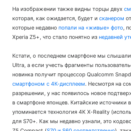
На изображении также видны торцы двух
см
которая, как ожидается, будет и
сканером
от
которые недавно
попали на «живые» фото
, 
Xperia Z5+, что стало понятно из
недавней у
Кстати, о последнем смартфоне мы слышали,
Ultra, а если учесть фрагменты пользовател
новинка получит процессор Qualcomm Snapd
смартфоном с 4К-дисплеем
. Несмотря на с
разрешении, у нас появилось новое подтвер
в смартфоне японцев. Китайские источники 
упоминается технология 4K X-Reality (испол
для S70+. Как мы недавно узнали, это кодово
Z5 Compact (
S70 и S60 соответственно
), так