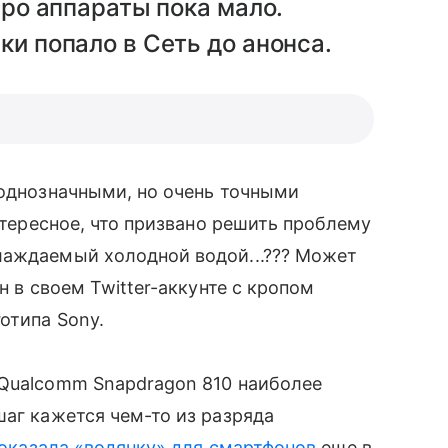
 про аппараты пока мало.
ки попало в Сеть до анонса.
еоднозначными, но очень точными
интересное, что призвано решить проблему
аждаемый холодной водой...??? Может
н в своем Twitter-аккунте с кропом
отипа Sony.
 Qualcomm Snapdragon 810 наиболее
шаг кажется чем-то из разряда
оказала «водянку» для смартфонов
еще в