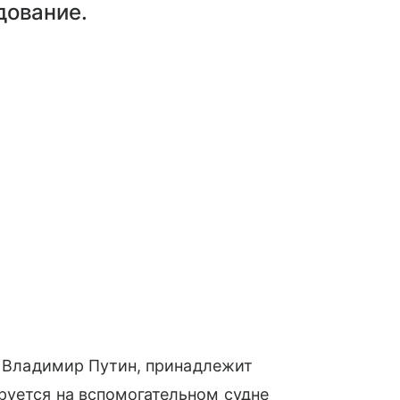
дование.
ду Владимир Путин, принадлежит
руется на вспомогательном судне