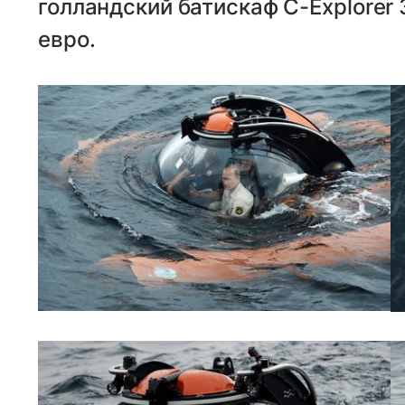
голландский батискаф C-Explorer
евро.