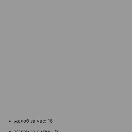
жалоб за час: 16
жалоб за сутки: 2k