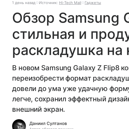
1 день назад
Источник:
Hi-Tech Mail
Гаджеты
Обзор Samsung Ga
стильная и прод
раскладушка на
В новом Samsung Galaxy Z Flip8 к
переизобрести формат раскладуш
довели до ума уже удачную форму
легче, сохранил эффектный диза
внешний экран.
Даниил Султанов