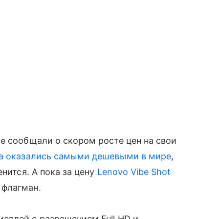
же сообщали о скором росте цен на свои
ва оказались самыми дешевыми в мире
,
енится. А пока за цену
Lenovo Vibe Shot
 флагман.
сплей с разрешением Full HD и