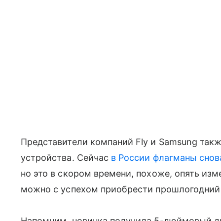
Представители компаний Fly и Samsung так
устройства. Сейчас
в России флагманы сно
но это в скором времени, похоже, опять изм
можно с успехом приобрести прошлогодний
Напомним, новинка получила 5-дюймовый ди