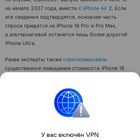
на начало 2027 года, вместе с
iPhone Air
2. Если
эти сведения подтвердятся, основная часть
спроса придется на iPhone 18 Pro и Pro Max,
а альтернативой останется лишь более дорогой
iPhone Ultra.
Ранее эксперты также
спрогнозировали
существенное повышение стоимости iPhone 18
Pro. Аналитик Джефф Пу считает, что цены
вырастут на 250−300 долларов (около 20−24 тыс.
рублей).
Apple
iPhone
Поделиться
У вас включ
ён
V
P
N