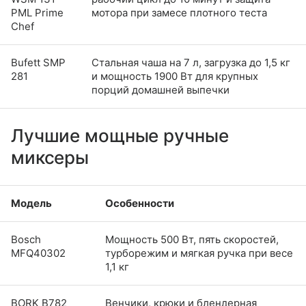
PML Prime
мотора при замесе плотного теста
Chef
Bufett SMP
Стальная чаша на 7 л, загрузка до 1,5 кг
281
и мощность 1900 Вт для крупных
порций домашней выпечки
Лучшие мощные ручные
миксеры
Модель
Особенности
Bosch
Мощность 500 Вт, пять скоростей,
MFQ40302
турборежим и мягкая ручка при весе
1,1 кг
BORK B782
Венчики, крюки и блендерная